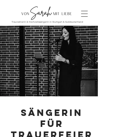
Traurednerin & Hochzeitssängerin in Stuttgart & Süddeutschland
Sängerin
für
Trauerfeier